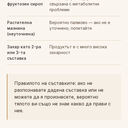
фруктозен сироп
свързана с метаболитни
проблеми
Растителна
Вероятно палмово — ако не е
мазнина
уточнено, попитайте
(неуточнена)
Захар като 2-ра
Продуктът е с много висока
или 3-та
захарност
съставка
Правилото на съставките: ако не
разпознавате дадена съставка или не
можете да я произнесете, вероятно
тялото ви също не знае какво да прави с
нея.