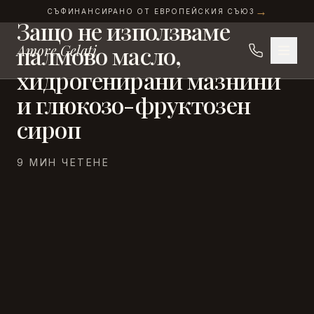
СЪСТАВКИ И КАЧЕСТВО
Прескочи към съдържанието
→
СЪФИНАНСИРАНО ОТ ЕВРОПЕЙСКИЯ СЪЮЗ
Защо не използваме палмов
Защо
не
използваме
палмово
масло,
Amore Gelati
хидрогенирани
мазнини
и
глюкозо-фруктозен
сироп
9 МИН ЧЕТЕНЕ