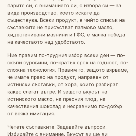
парите си, с вниманието си, с избора си — за
вида производство, което искате да
съществува. Всеки продукт, в чийто списък на
съставките не присъстват палмово масло,
хидрогенирани мазнини и ГФС, е малка победа
на качеството над удобството.
Ние правим по-трудния избор всеки ден — по-
скъпи суровини, по-кратък срок на годност, по-
сложна технология. Правим го, защото вярваме,
че имате право на продукт, направен от
истински съставки, от хора, които разбират
какво слагат вътре. И защото вкусът на
истинското масло, на пресния плод, на
качествения шоколад е несравнимо по-добър
от всяка имитация.
Четете съставките. Задавайте въпроси.
Избирайте с внимание. Вкусът ви ще ви