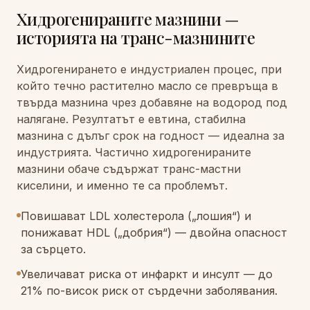
Хидрогенираните мазнини —
историята на транс-мазнините
Хидрогенирането е индустриален процес, при
който течно растително масло се превръща в
твърда мазнина чрез добавяне на водород под
налягане. Резултатът е евтина, стабилна
мазнина с дълъг срок на годност — идеална за
индустрията. Частично хидрогенираните
мазнини обаче съдържат транс-мастни
киселини, и именно те са проблемът.
Повишават LDL холестерола („лошия“) и
понижават HDL („добрия“) — двойна опасност
за сърцето.
Увеличават риска от инфаркт и инсулт — до
21% по-висок риск от сърдечни заболявания.