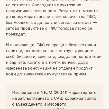
на ситостта. Свободната фруктоза не
предизвиква тази верига. Резултатът: можете
да консумирате значителни количества ГФС,
без мозъкът ви да получи сигнал за ситост —
затова продуктите с ГФС толкова лесно се
преяждат.
И е навсякъде. ГФС се среща в безалкохолни
напитки, плодови сокове, кетчуп, дресинги,
хляб, бисквити, кексчета, сладолед, конфитюри
и барчета. Когато е в почти всичко, дори
умерената консумация на отделен продукт
води до значителен кумулативен прием.
Изследване в NEJM (2004): Нарастването
на затлъстяването в САЩ корелира силно
с въвеждането и масовото