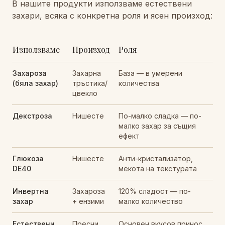
В нашите продукти използваме естествени
захари, всяка с конкретна роля и ясен произход:
Използваме
Произход
Роля
Захароза
Захарна
База — в умерени
(бяла захар)
тръстика/
количества
цвекло
Декстроза
Нишесте
По-малко сладка — по-
малко захар за същия
ефект
Глюкоза
Нишесте
Анти-кристализатор,
DE40
мекота на текстурата
Инвертна
Захароза
120% сладост — по-
захар
+ ензими
малко количество
Естествени
Пресни
Основен вкусов принос