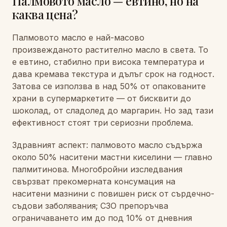
Палмовото масло — евтино, но на
каква цена?
Палмовото масло е най-масово
произвежданото растително масло в света. То
е евтино, стабилно при висока температура и
дава кремава текстура и дълъг срок на годност.
Затова се използва в над 50% от опакованите
храни в супермаркетите — от бисквити до
шоколад, от сладолед до маргарин. Но зад тази
ефективност стоят три сериозни проблема.
Здравният аспект: палмовото масло съдържа
около 50% наситени мастни киселини — главно
палмитинова. Многобройни изследвания
свързват прекомерната консумация на
наситени мазнини с повишен риск от сърдечно-
съдови заболявания; СЗО препоръчва
ограничаването им до под 10% от дневния