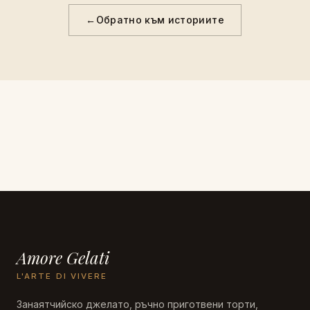
←
Обратно към историите
Amore Gelati
L'ARTE DI VIVERE
Занаятчийско джелато, ръчно приготвени торти,