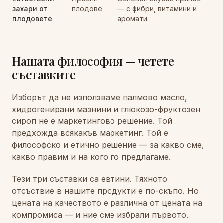
захари от
плодове
— с фибри, витамини и
плодовете
аромати
Нашата философия — четете
съставките
Изборът да не използваме палмово масло,
хидрогенирани мазнини и глюкозо-фруктозен
сироп не е маркетингово решение. Той
предхожда всякакъв маркетинг. Той е
философско и етично решение — за какво сме,
какво правим и на кого го предлагаме.
Тези три съставки са евтини. Тяхното
отсъствие в нашите продукти е по-скъпо. Но
цената на качеството е различна от цената на
компромиса — и ние сме избрали първото.