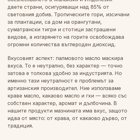
двете страни, осигуряващи над 85% от
световния добив. Тропическите гори, изсичани
за плантации, са дом на орангутани,
суматрански тигри и стотици застрашени
видове, а изгарянето на горите освобождава
огромни количества въглероден диоксид.
Вкусовият аспект: палмовото масло маскира
вкуса. То е неутрално, без характер — точно
затова е толкова удобно за индустрията. Но
именно тази неутралност е проблемът за
артизанския производител. Ние използваме
краве масло, какаово масло и гхи — всяко със
собствен характер, аромат и дълбочина. В
нашите продукти мазнината има вкус, защото
идва от място: от крава, от какаово дърво, от
традиция.