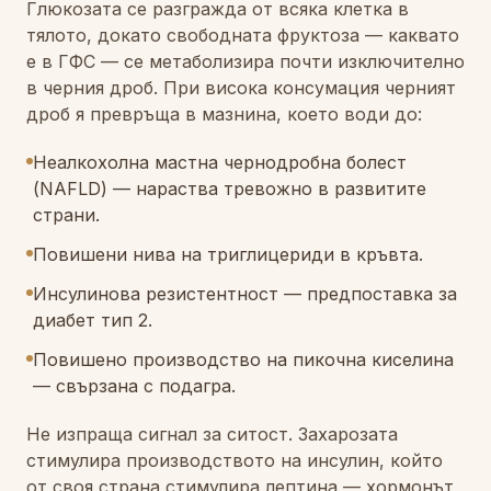
Глюкозата се разгражда от всяка клетка в
тялото, докато свободната фруктоза — каквато
е в ГФС — се метаболизира почти изключително
в черния дроб. При висока консумация черният
дроб я превръща в мазнина, което води до:
Неалкохолна мастна чернодробна болест
(NAFLD) — нараства тревожно в развитите
страни.
Повишени нива на триглицериди в кръвта.
Инсулинова резистентност — предпоставка за
диабет тип 2.
Повишено производство на пикочна киселина
— свързана с подагра.
Не изпраща сигнал за ситост. Захарозата
стимулира производството на инсулин, който
от своя страна стимулира лептина — хормонът