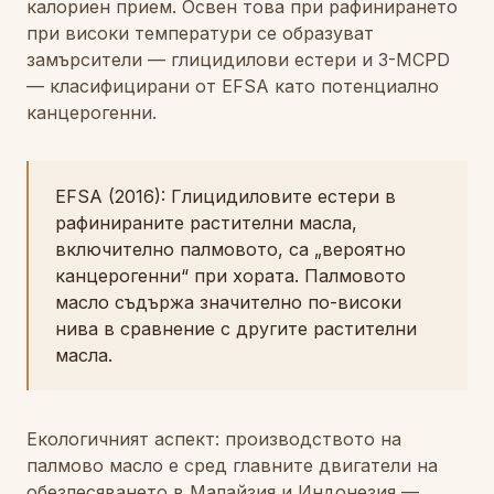
калориен прием. Освен това при рафинирането
при високи температури се образуват
замърсители — глицидилови естери и 3-MCPD
— класифицирани от EFSA като потенциално
канцерогенни.
EFSA (2016): Глицидиловите естери в
рафинираните растителни масла,
включително палмовото, са „вероятно
канцерогенни“ при хората. Палмовото
масло съдържа значително по-високи
нива в сравнение с другите растителни
масла.
Екологичният аспект: производството на
палмово масло е сред главните двигатели на
обезлесяването в Малайзия и Индонезия —