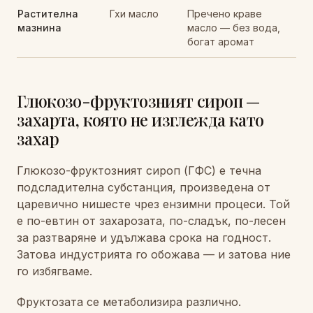
Растителна
Гхи масло
Пречено краве
мазнина
масло — без вода,
богат аромат
Глюкозо-фруктозният сироп —
захарта, която не изглежда като
захар
Глюкозо-фруктозният сироп (ГФС) е течна
подсладителна субстанция, произведена от
царевично нишесте чрез ензимни процеси. Той
е по-евтин от захарозата, по-сладък, по-лесен
за разтваряне и удължава срока на годност.
Затова индустрията го обожава — и затова ние
го избягваме.
Фруктозата се метаболизира различно.